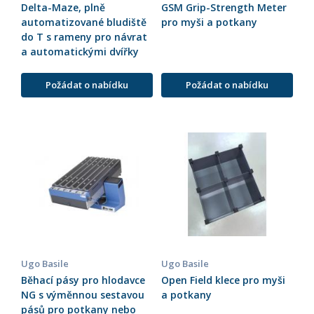
Delta-Maze, plně
GSM Grip-Strength Meter
automatizované bludiště
pro myši a potkany
do T s rameny pro návrat
a automatickými dvířky
Požádat o nabídku
Požádat o nabídku
Ugo Basile
Ugo Basile
Běhací pásy pro hlodavce
Open Field klece pro myši
NG s výměnnou sestavou
a potkany
pásů pro potkany nebo