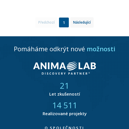
1
Předchozí
Následující
Pomáháme odkrýt nové
možnosti
21
Let zkušeností
14 877
Realizované projekty
O SPOLEČNOSTI