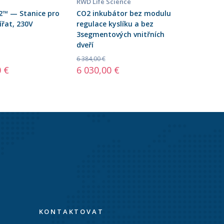
RWD Life Science
™ — Stanice pro
CO2 inkubátor bez modulu
ířat, 230V
regulace kyslíku a bez
3segmentových vnitřních
dveří
6 384,00 €
0 €
6 030,00 €
KONTAKTOVAT