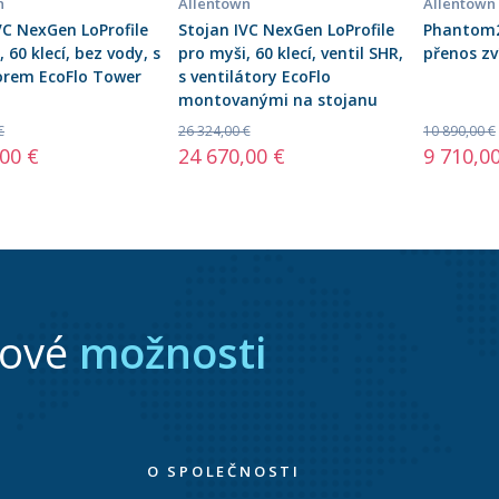
n
Allentown
Allentown
VC NexGen LoProfile
Stojan IVC NexGen LoProfile
Phantom2
 60 klecí, bez vody, s
pro myši, 60 klecí, ventil SHR,
přenos zv
orem EcoFlo Tower
s ventilátory EcoFlo
montovanými na stojanu
€
26 324,00 €
10 890,00 €
,00 €
24 670,00 €
9 710,0
nové
možnosti
O SPOLEČNOSTI