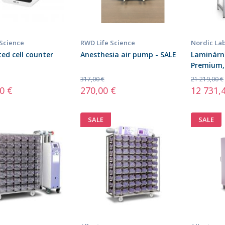
 Science
RWD Life Science
Nordic La
d cell counter
Anesthesia air pump - SALE
Laminárn
Premium, 
317,00 €
21 219,00 €
0 €
270,00 €
12 731,
SALE
SALE