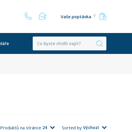
0
Vaše poptávka
láře
Produktů na stránce
24
Sorted by
Výchozí