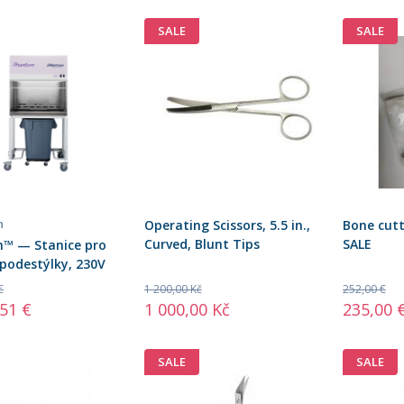
SALE
SALE
n
Operating Scissors, 5.5 in.,
Bone cutte
Curved, Blunt Tips
SALE
™ — Stanice pro
i podestýlky, 230V
€
1 200,00 Kč
252,00 €
,51 €
1 000,00 Kč
235,00 
SALE
SALE