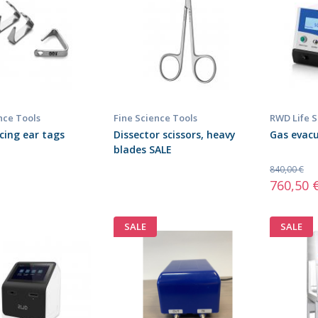
nce Tools
Fine Science Tools
RWD Life 
rcing ear tags
Dissector scissors, heavy
Gas evac
blades SALE
840,00 €
760,50 
SALE
SALE