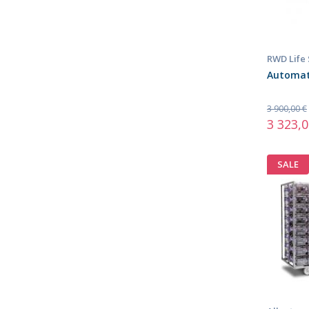
RWD Life
Automate
3 900,00 €
3 323,0
SALE