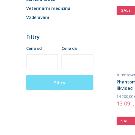
Veterinární medicína
SALE
Vzdělávání
Filtry
Cena od
Cena do
Allentow
Phantom
Filtry
likvidac
14 200,00 
13 091
SALE