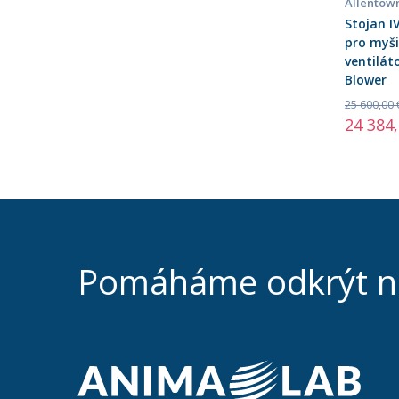
Allentow
Stojan I
pro myši,
ventilát
Blower
25 600,00 
24 384
Pomáháme odkrýt 