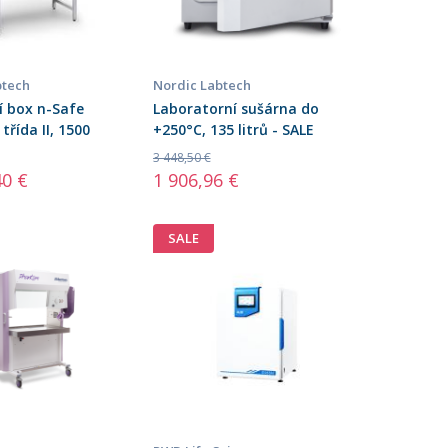
btech
Nordic Labtech
í box n-Safe
Laboratorní sušárna do
třída II, 1500
+250°C, 135 litrů - SALE
3 448,50 €
40 €
1 906,96 €
SALE