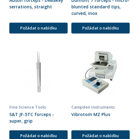
Adson forceps - DeBakey
Dumont 7 forceps - micro-
serrations, straight
blunted standard tips,
curved, inox
Požádat o nabídku
Požádat o nabídku
Fine Science Tools
Campden Instruments
S&T JF-5TC forceps -
Vibrotom MZ Plus
super, grip
Požádat o nabídku
Požádat o nabídku