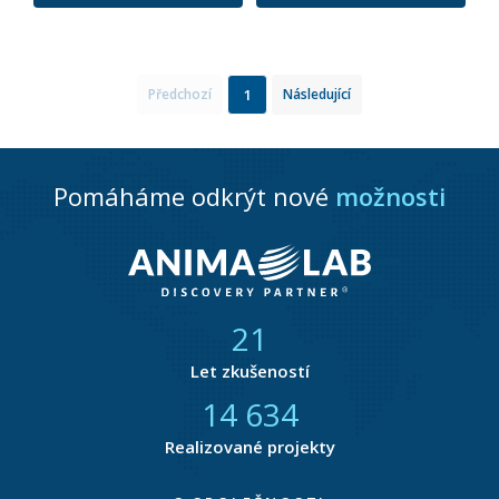
1
Předchozí
Následující
Pomáháme odkrýt nové
možnosti
21
Let zkušeností
14 877
Realizované projekty