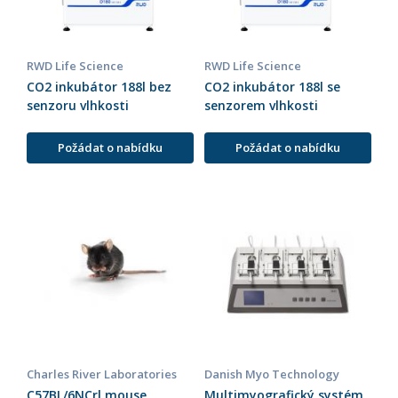
RWD Life Science
RWD Life Science
CO2 inkubátor 188l bez
CO2 inkubátor 188l se
senzoru vlhkosti
senzorem vlhkosti
Požádat o nabídku
Požádat o nabídku
Charles River Laboratories
Danish Myo Technology
C57BL/6NCrl mouse
Multimyografický systém