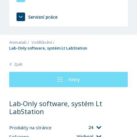
Servisní práce
Animalab
Vzdělávání
Lab-Only software, systém Lt LabStation
Zpět
Filtry
Lab-Only software, systém Lt
LabStation
Produkty na stránce
24
Seřazeno
Výchozí