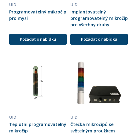
UID
UID
Programovatelný mikročip
Implantovatelný
pro myši
programovatelný mikročip
pro všechny druhy
Požádat o nabídku
Požádat o nabídku
UID
UID
Teplotní programovatelný
Čtečka mikročipů se
mikročip
světelným proužkem