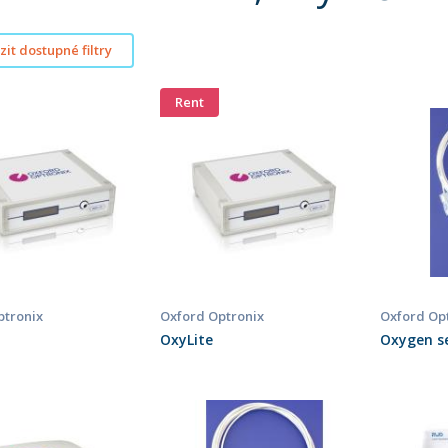
it dostupné filtry
Rent
ptronix
Oxford Optronix
Oxford Op
OxyLite
Oxygen se