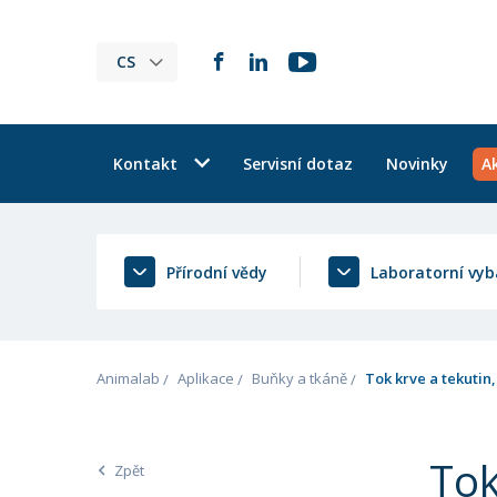
CS
Kontakt
Servisní dotaz
Novinky
A
Přírodní vědy
Laboratorní vyb
Animalab
Aplikace
Buňky a tkáně
Tok krve a tekutin,
Tok
Zpět