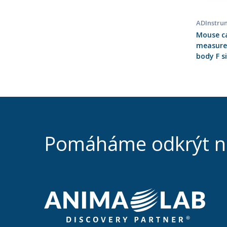
ADInstru
Mouse ca
measurem
body F si
Pomáháme odkrýt 