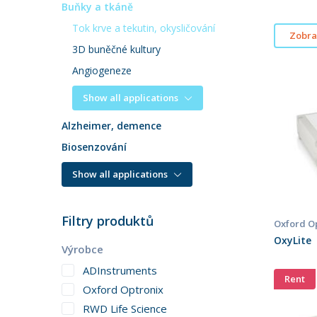
Buňky a tkáně
Tok krve a tekutin, okysličování
Zobraz
3D buněčné kultury
Angiogeneze
Show all applications
Alzheimer, demence
Biosenzování
Show all applications
Filtry produktů
Oxford O
OxyLite
Výrobce
ADInstruments
Rent
Oxford Optronix
RWD Life Science