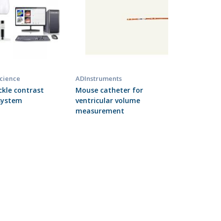
Science
ADInstruments
ckle contrast
Mouse catheter for
system
ventricular volume
measurement