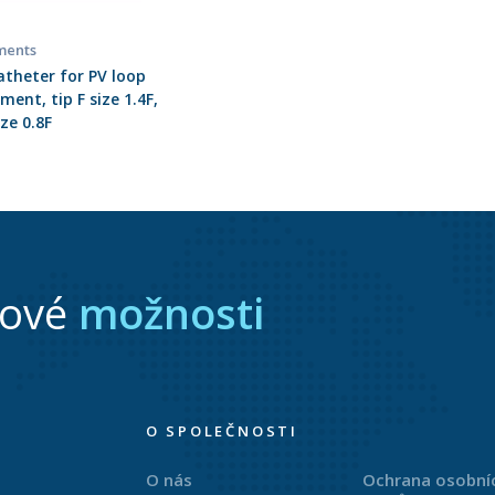
ments
theter for PV loop
ent, tip F size 1.4F,
ze 0.8F
nové
možnosti
O SPOLEČNOSTI
O nás
Ochrana osobní