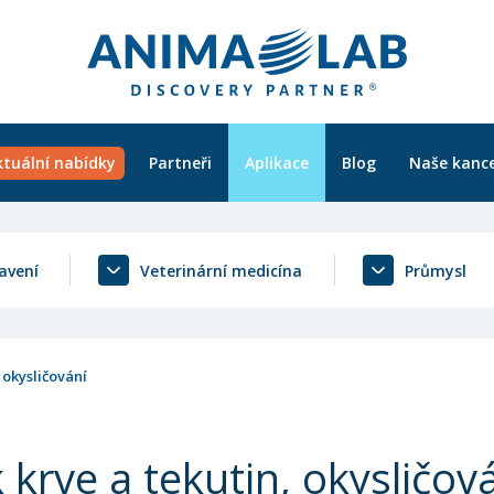
ktuální nabídky
Partneři
Aplikace
Blog
Naše kance
avení
Veterinární medicína
Průmysl
 okysličování
 krve a tekutin, okysličov