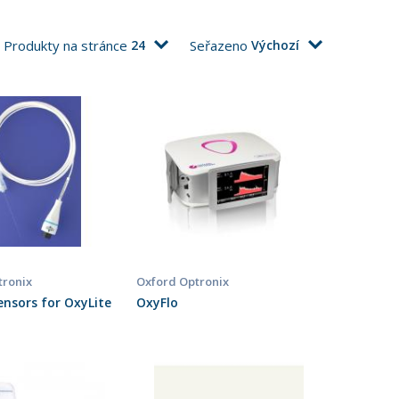
Produkty na stránce
24
Seřazeno
Výchozí
tronix
Oxford Optronix
nsors for OxyLite
OxyFlo