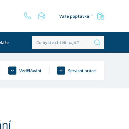
0
Vaše poptávka
láře
Vzdělávání
Servisní práce
ání