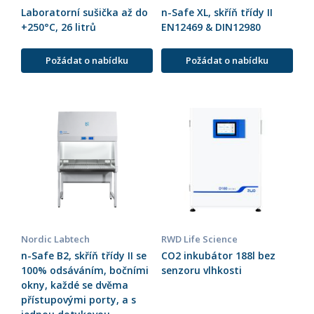
Laboratorní sušička až do
n-Safe XL, skříň třídy II
+250°C, 26 litrů
EN12469 & DIN12980
Požádat o nabídku
Požádat o nabídku
Nordic Labtech
RWD Life Science
n-Safe B2, skříň třídy II se
CO2 inkubátor 188l bez
100% odsáváním, bočními
senzoru vlhkosti
okny, každé se dvěma
přístupovými porty, a s