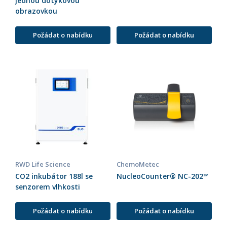
jednou dotykovou
obrazovkou
Požádat o nabídku
Požádat o nabídku
RWD Life Science
ChemoMetec
CO2 inkubátor 188l se
NucleoCounter® NC-202™
senzorem vlhkosti
Požádat o nabídku
Požádat o nabídku