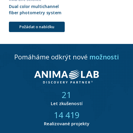
Dual color multichannel
fiber photometry system
Požádat o nabídku
Pomáháme odkrýt nové
možnosti
21
Let zkušeností
14 833
Realizované projekty