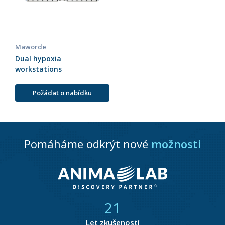
Maworde
Dual hypoxia
workstations
Požádat o nabídku
Pomáháme odkrýt nové
možnosti
21
Let zkušeností