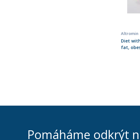
Altromin
Diet wit
fat, obe
Pomáháme odkrýt 