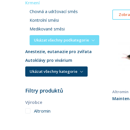
Krmení
Chovná a udržovací směs
Zobraz
Kontrolní směsi
Medikované směsi
Ukázat všechny podkategorie
Anestezie, eutanazie pro zvířata
Autoklávy pro vivárium
Ukázat všechny kategorie
Filtry produktů
Altromin
Maintena
Výrobce
Altromin