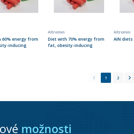
Altromin
Altromin
h 60% energy from
Diet with 70% energy from
AIN diets
sity-inducing
fat, obesity-inducing
1
2
nové
možnosti