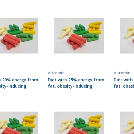
Altromin
Altromin
h 20% energy from
Diet with 25% energy from
Diet wit
sity-inducing
fat, obesity-inducing
fat, obes