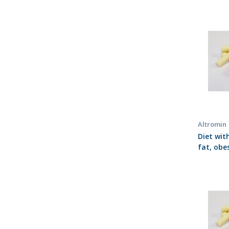
Altromin
Diet wit
fat, obe