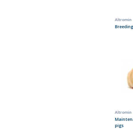
Altromin
Breeding
Altromin
Maintena
pigs