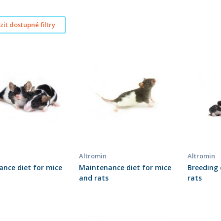
it dostupné filtry
Altromin
Altromin
nce diet for mice
Maintenance diet for mice
Breeding 
and rats
rats