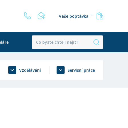
0
Vaše poptávka
láře
Vzdělávání
Servisní práce