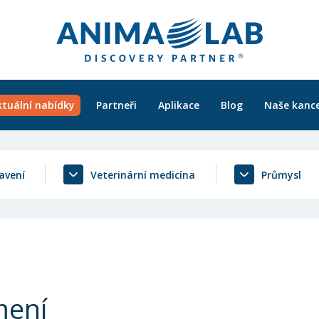
ktuální nabídky
Partneři
Aplikace
Blog
Naše kance
avení
Veterinární medicína
Průmysl
mení