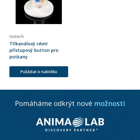
Instech
Tříkanálový cévní
přístupový button pro
potkany
Požádat o nabídku
Pomáháme odkrýt nové
možnosti