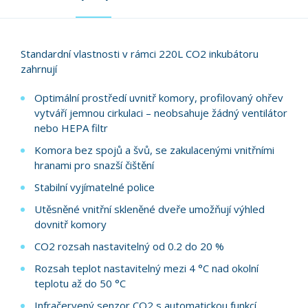
Standardní vlastnosti v rámci 220L CO2 inkubátoru
zahrnují
Optimální prostředí uvnitř komory, profilovaný ohřev
vytváří jemnou cirkulaci – neobsahuje žádný ventilátor
nebo HEPA filtr
Komora bez spojů a švů, se zakulacenými vnitřními
hranami pro snazší čištění
Stabilní vyjímatelné police
Utěsněné vnitřní skleněné dveře umožňují výhled
dovnitř komory
CO2 rozsah nastavitelný od 0.2 do 20 %
Rozsah teplot nastavitelný mezi 4 °C nad okolní
teplotu až do 50 °C
Infračervený senzor CO2 s automatickou funkcí