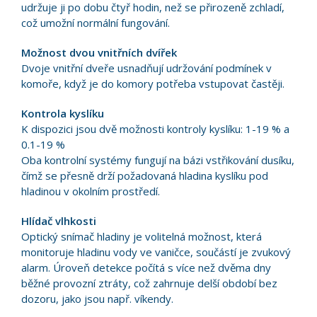
udržuje ji po dobu čtyř hodin, než se přirozeně zchladí,
což umožní normální fungování.
Možnost dvou vnitřních dvířek
Dvoje vnitřní dveře usnadňují udržování podmínek v
komoře, když je do komory potřeba vstupovat častěji.
Kontrola kyslíku
K dispozici jsou dvě možnosti kontroly kyslíku: 1-19 % a
0.1-19 %
Oba kontrolní systémy fungují na bázi vstřikování dusíku,
čímž se přesně drží požadovaná hladina kyslíku pod
hladinou v okolním prostředí.
Hlídač vlhkosti
Optický snímač hladiny je volitelná možnost, která
monitoruje hladinu vody ve vaničce, součástí je zvukový
alarm. Úroveň detekce počítá s více než dvěma dny
běžné provozní ztráty, což zahrnuje delší období bez
dozoru, jako jsou např. víkendy.