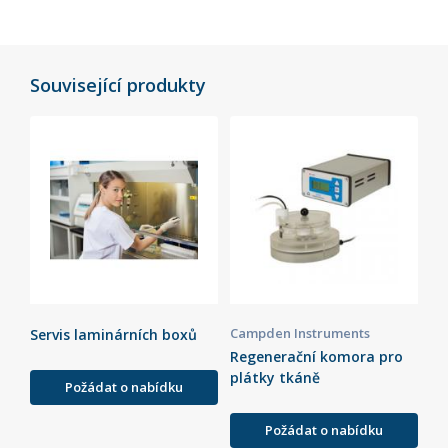
Související produkty
Campden Instruments
Servis laminárních boxů
Regenerační komora pro
plátky tkáně
Požádat o nabídku
Požádat o nabídku