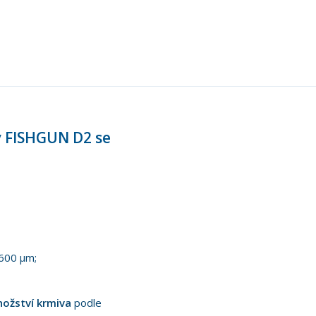
y FISHGUN D2 se
 600 µm;
ožství krmiva
podle