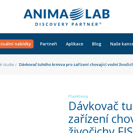
ktuální nabídky
Partneři
Aplikace
Blog
Naše kance
é studie
Dávkovač tuhého krmiva pro zařízení chovající vodní živoči
Planktovie
Dávkovač tu
zařízení chov
živočichy F