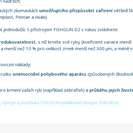
h nádržích;
nických zkumavkách
umožňujícího přizpůsobit zařízení
většině hl
niplast, Pentair a Iwaki).
ní jednodušší. S přístrojem FISHGUN D2 v rukou zvládnete:
rodukovatelnost
, s níž krmíte své ryby (koeficient variace menší
a menší než 10 % pro velikost zrnek menší než 300 µm, a méně n
rovozní náklady;
 riziko
onemocnění pohybového aparátu
způsobených dlouhodo
ro krmení vašich ryb (například zebrafish)
v průběhu jejich život
pt vývoje a používání FISHGUN publikoval časopis Zebrafish.