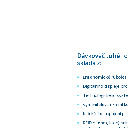
Dávkovač tuhého k
skládá z:
Ergonomické rukojeti
Digitálního displeje pr
Technologického systé
Vyměnitelných 75 ml kó
Indukčního napájení pr
RFID skenru
, který sn