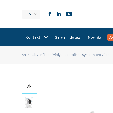
CS
Kontakt
Servisní dotaz
Novinky
A
Animalab
Přírodní vědy
Zebrafish - systémy pro vědeck