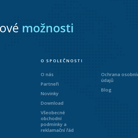
nové
možnosti
O SPOLEČNOSTI
O nás
Ochrana osobní
údajů
Partneři
Blog
Novinky
Download
Všeobecné
obchodní
podmínky a
reklamační řád