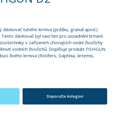
dávkovač tuhého krmiva (prášku, granulí apod.)
e. Tento dávkovač byl navržen pro usnadnění krmení
zootechniky v zařízeních chovajících vodní živočichy
líhnutí vodních živočichů. Doplňuje produkt FISHGUN
ibuci živého krmiva (Rotifers, Daphnia, Artemis,
Doporučte kolegovi