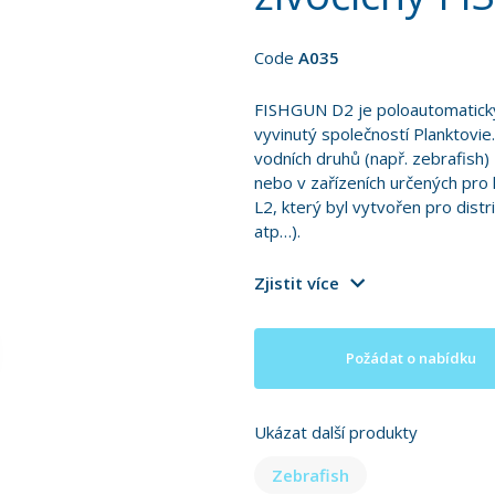
Code
A035
FISHGUN D2 je poloautomatický 
vyvinutý společností Planktovi
vodních druhů (např. zebrafish) 
nebo v zařízeních určených pro 
L2, který byl vytvořen pro distr
atp…).
Zjistit více
Požádat o nabídku
Ukázat další produkty
Zebrafish