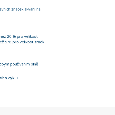
avních značek akvárií na
 než 20 % pro velikost
ež 5 % pro velikost zrnek
bým používáním plně
ního cyklu
.