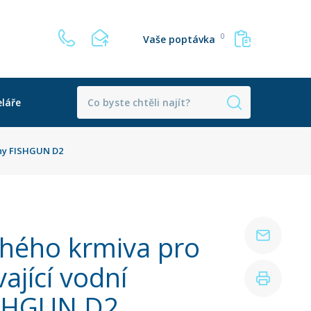
0
Vaše poptávka
láře
chy FISHGUN D2
hého krmiva pro
ající vodní
ISHGUN D2