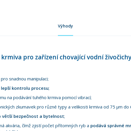
Výhody
rmiva pro zařízení chovající vodní živočich
pro snadnou manipulaci;
o
lepší kontrolu procesu
;
mu na podávání tuhého krmiva pomocí vibrací;
nických zkumavek pro různé typy a velikosti krmiva od 75 µm do
o
větší bezpečnost a bytelnost
;
ímá akvária, čímž zjistí počet přítomných ryb a
podává správné mn