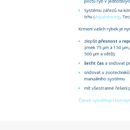
počtu ryb v jednotlivýc
Systému zářezů na kó
trhu (
Aquaneering
, Tec
Krmení vašich rybek je ny
zlepšit
přesnost
a
rep
zrnek 75 µm a 150 µm, 
500 µm a větší);
šetřit čas
a snižovat p
snižovat u zootechniků
manuálního systému
mít všestranné řešení p
Článek vysvětlující konce